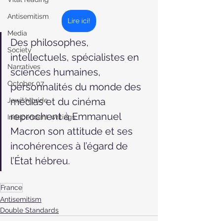
Antisemitism
Lire ici!
Media
Des philosophes, 
Society
intellectuels, spécialistes en 
Narratives
sciences humaines, 
October 07
personnalités du monde des 
médias et du cinéma 
Jewish pride
reprochent à Emmanuel 
Independent writings
Macron son attitude et ses 
incohérences à l’égard de 
l’État hébreu.
France
Antisemitism
Double Standards