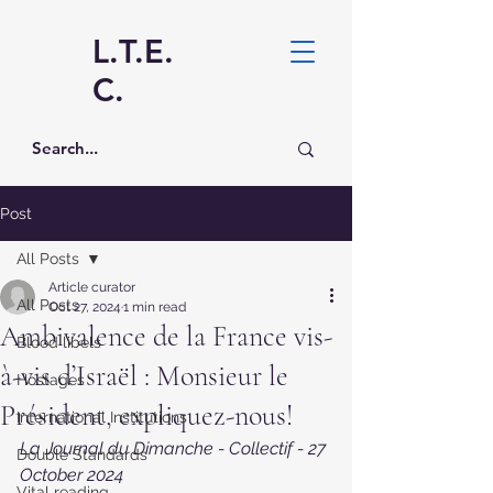
L.T.E.
C.
Post
All Posts
Article curator
All Posts
Oct 27, 2024
1 min read
Ambivalence de la France vis-
Blood libels
à-vis d’Israël : Monsieur le
Hostages
Président, expliquez-nous!
International Institutions
La Journal du Dimanche - Collectif - 27 
Double Standards
October 2024
Vital reading